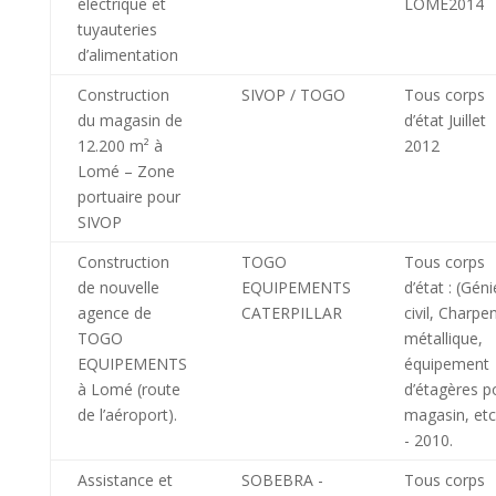
électrique et
LOME2014
tuyauteries
d’alimentation
Construction
SIVOP / TOGO
Tous corps
du magasin de
d’état Juillet
12.200 m² à
2012
Lomé – Zone
portuaire pour
SIVOP
Construction
TOGO
Tous corps
de nouvelle
EQUIPEMENTS
d’état : (Géni
agence de
CATERPILLAR
civil, Charpe
TOGO
métallique,
EQUIPEMENTS
équipement
à Lomé (route
d’étagères p
de l’aéroport).
magasin, et
- 2010.
Assistance et
SOBEBRA -
Tous corps