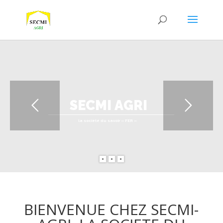
S
E
C
M
I
A
G
R
I
la société du savoir « FER »
BIENVENUE CHEZ SECMI-