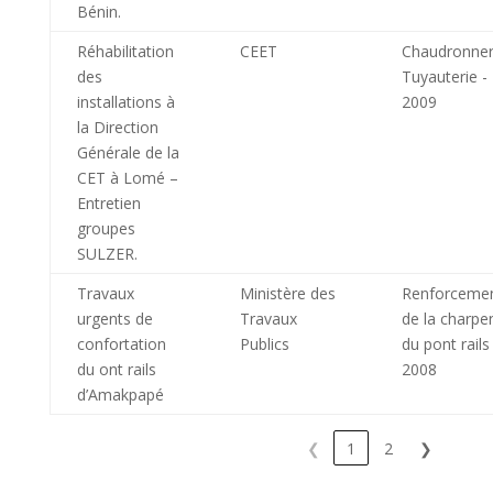
Bénin.
Réhabilitation
CEET
Chaudronner
des
Tuyauterie -
installations à
2009
la Direction
Générale de la
CET à Lomé –
Entretien
groupes
SULZER.
Travaux
Ministère des
Renforceme
urgents de
Travaux
de la charpe
confortation
Publics
du pont rails 
du ont rails
2008
d’Amakpapé
❮
1
2
❯