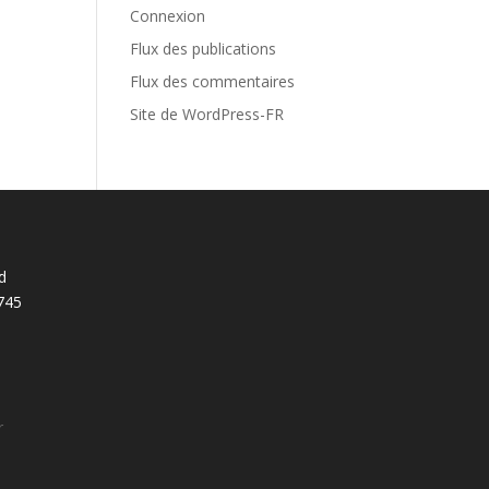
Connexion
Flux des publications
Flux des commentaires
Site de WordPress-FR
d
745
r