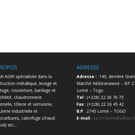
PROPOS
ADRESSE
I AGRI spécialisée dans la
Adresse :
145, derrière Gran
truction métallique, levage et
Marché Hédzranawoé – BP 2
age, couverture, bardage et
Lomé – Togo
chéité, chaudronnerie
Tel
: (+228) 22 26 76 73
trielle, tôlerie et serrurerie,
Fax
: (+228) 22 26 45 42
terie industrielle et
B.P
. 2745 Lomé – TOGO
ocarbures, calorifuge (chaud
E-mail
:
secmi.lome@yahoo.f
roid) etc…