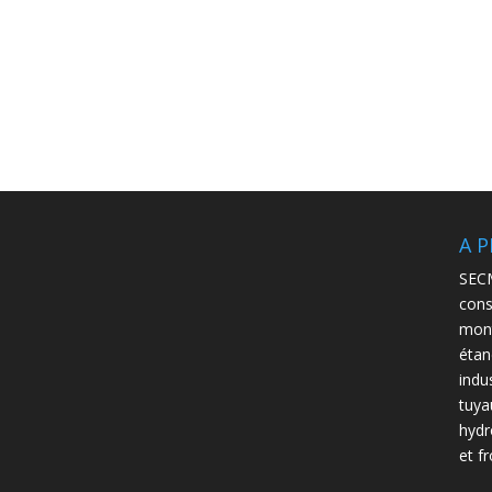
A 
SECM
cons
mont
étan
indus
tuyau
hydr
et f